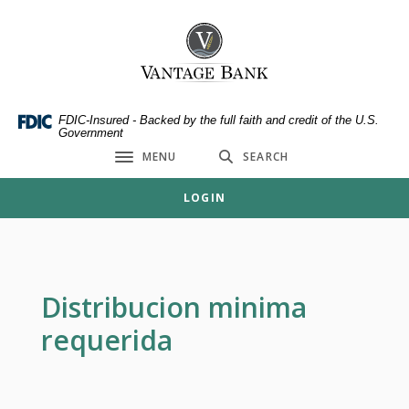
Home
Download
Skip
Acrobat
Vantage Bank
to
Reader
main
5.0
content
or
Skip
higher
FDIC-Insured - Backed by the full faith and credit of the U.S.
Government
to
to
MENU
SEARCH
footer
view
Toggle navigation
.pdf
LOGIN
files.
Distribucion minima
requerida