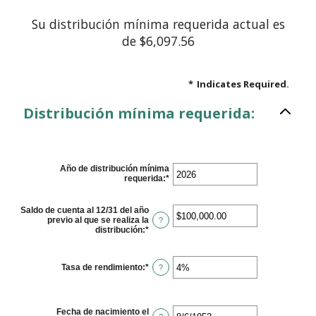
Su distribución mínima requerida actual es
de $6,097.56
*
Indicates Required.
Distribución mínima requerida:
Año de distribución mínima
requerida
:
*
Enter
an
amount
between
Saldo de cuenta al 12/31 del año
2010
previo al que se realiza la
?
and
distribución
:
*
Enter
2040
an
amount
between
Tasa de rendimiento
:
*
Enter
?
$0.00
an
and
amount
$1,000,000,000.00
between
0%
Fecha de nacimiento el