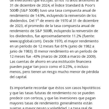
de inversiones que escojas. En los 10 años anteriores al
31 de diciembre de 2024, el Índice Standard & Poor's
500® (S&P 500®) tuvo una tasa compuesta anual de
rendimiento de 14.9%, incluyendo la reinversión de los
o
dividendos. Del 1
de enero de 1970 al 31 de diciembre
de 2023, el promedio de la tasa compuesta anual de
rendimiento de S&P 500®, incluyendo la reinversión de
los dividendos, fue aproximadamente 11.2% (fuente:
www.spglobal.com). Desde 1970, el mayor rendimiento
en un período de 12 meses fue 61% (junio de 1982 a
junio de 1983). El menor rendimiento en un período de
12 meses fue -43% (marzo de 2008 a marzo de 2009).
Las cuentas de ahorro en una institución financiera
pueden pagar tan poco como el 0.25%, o incluso
menos, pero tienen un riesgo mucho menor de pérdida
del capital.
Es importante recordar que éstos son casos hipotéticos
y que las tasas futuras de rendimiento no se pueden
predecir con certeza, y que las inversiones que pagan
mayores tasas de rendimiento generalmente están
sujetas a mayor riesgo y volatilidad. La tasa real de