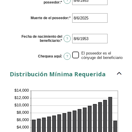
and
?
poseedor
:
*
Please
20%
enter
a
valid
Muerte de el poseedor
:
*
Please
date
enter
for
a
Fecha
valid
de
date
nacimiento
Fecha de nacimiento del
for
?
el
beneficiario
:
*
Please
Muerte
poseedor
enter
de
a
el
valid
El poseedor es el
poseedor
Chequea aquí
:
?
date
cónyuge del beneficiario
for
Fecha
de
Distribución Mínima Requerida
nacimiento
del
beneficiario