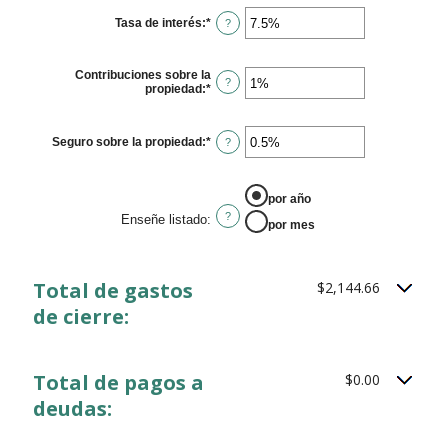
Tasa de interés
:
*
Enter
?
an
amount
between
Contribuciones sobre la
0%
?
propiedad
:
*
Enter
and
an
50%
amount
between
Seguro sobre la propiedad
:
*
Enter
?
0%
an
and
amount
20%
between
ENSE&NTILDE;E LISTADO
0%
por año
and
?
Enseñe listado
:
por mes
10%
Total de gastos
$2,144.66
de cierre:
Total de pagos a
$0.00
deudas: