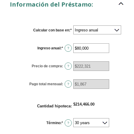
Información del Préstamo:
Calcular con base en
:
*
Ingreso anual
:
*
Enter
?
an
amount
between
$0
Precio de compra
:
?
and
$100,000,000
Pago total mensual
:
?
$214,466.00
Cantidad hipoteca
:
Término
:
*
?