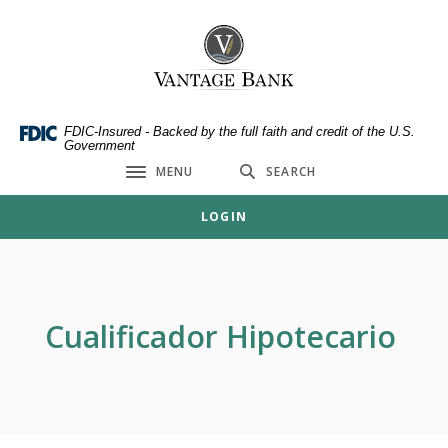
Home
Download
Skip
Acrobat
Vantage Bank
to
Reader
main
5.0
content
or
Skip
higher
FDIC-Insured - Backed by the full faith and credit of the U.S.
Government
to
to
MENU
SEARCH
footer
view
Toggle navigation
.pdf
LOGIN
files.
Cualificador Hipotecario