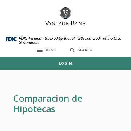
Home
Download
Skip
Acrobat
Vantage Bank
to
Reader
main
5.0
content
or
Skip
higher
FDIC-Insured - Backed by the full faith and credit of the U.S.
Government
to
to
MENU
SEARCH
footer
view
Toggle navigation
.pdf
LOGIN
files.
Comparacion de
Hipotecas