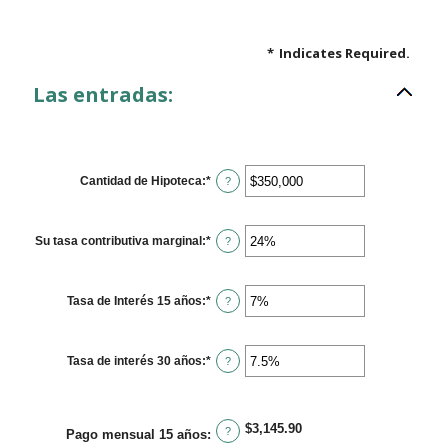
*
Indicates Required.
Las entradas:
Cantidad de Hipoteca
:
*
Enter
?
an
amount
between
$0
Su tasa contributiva marginal
:
*
Enter
?
and
an
$250,000,000
amount
between
0%
Tasa de Interés 15 años
:
*
Enter
?
and
an
60%
amount
between
0%
Tasa de interés 30 años
:
*
Enter
?
and
an
50%
amount
between
0%
$3,145.90
and
?
Pago mensual 15 años
:
50%