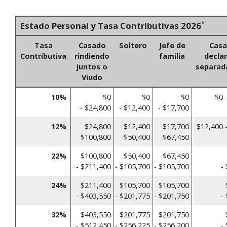
*
Estado Personal y Tasa Contributivas 2026
Tasa
Casado
Soltero
Jefe de
Cas
Contributiva
rindiendo
familia
decla
juntos o
separa
Viudo
10%
$0
$0
$0
$0 
- $24,800
- $12,400
- $17,700
12%
$24,800
$12,400
$17,700
$12,400 
- $100,800
- $50,400
- $67,450
22%
$100,800
$50,400
$67,450
- $211,400
- $105,700
- $105,700
-
24%
$211,400
$105,700
$105,700
- $403,550
- $201,775
- $201,750
-
32%
$403,550
$201,775
$201,750
- $512,450
- $256,225
- $256,200
-