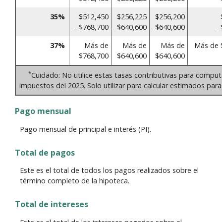
35%
$512,450
$256,225
$256,200
- $768,700
- $640,600
- $640,600
-
37%
Más de
Más de
Más de
Más de 
$768,700
$640,600
$640,600
*
Cuidado: No utilice estas tasas contributivas para comput
impuestos del 2025. Solo utilizar para calcular estimados para
Pago mensual
Pago mensual de principal e interés (PI).
Total de pagos
Este es el total de todos los pagos realizados sobre el
término completo de la hipoteca.
Total de intereses