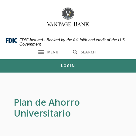
Home
Download
Skip
Acrobat
Vantage Bank
to
Reader
main
5.0
content
or
Skip
higher
FDIC-Insured - Backed by the full faith and credit of the U.S.
Government
to
to
MENU
SEARCH
footer
view
Toggle navigation
.pdf
LOGIN
files.
Plan de Ahorro
Universitario