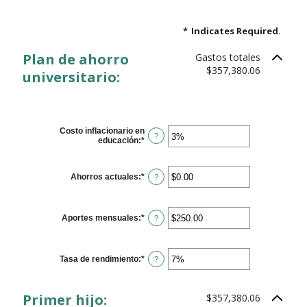
*
Indicates Required.
Plan de ahorro
Gastos totales
$357,380.06
universitario:
Costo inflacionario en
?
educación
:
*
Enter
an
amount
between
Ahorros actuales
:
*
Enter
?
0%
an
and
amount
20%
between
$0.00
Aportes mensuales
:
*
Enter
?
and
an
$1,000,000.00
amount
between
$0.00
Tasa de rendimiento
:
*
Enter
?
and
an
$100,000.00
amount
between
Primer hijo:
$357,380.06
0%
and