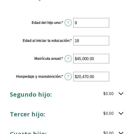
20%
Edad del hijo uno
:
*
Enter
?
an
amount
between
0
Edad al iniciar la educación
:
*
Enter
and
an
25
amount
between
0
Matrícula anual
:
*
Enter
?
and
an
25
amount
between
$0.00
Hospedaje y manutención
:
*
Enter
?
and
an
$100,000.00
amount
between
Segundo hijo:
$0.00
$0.00
and
$100,000.00
Tercer hijo:
$0.00
Cuarto hijo:
$0.00